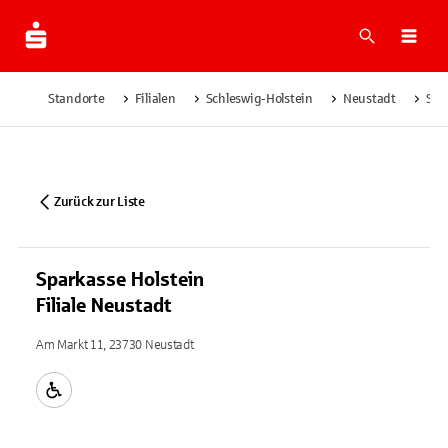
Suche
Navi
Standorte
Filialen
Schleswig-Holstein
Neustadt
Spa
Zurück zur Liste
Sparkasse Holstein
Filiale Neustadt
Am Markt 11, 23730 Neustadt