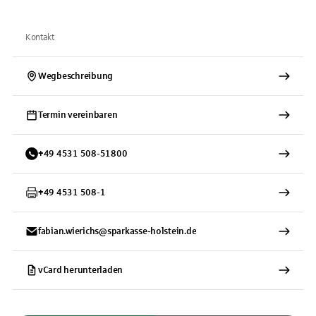
Kontakt
Wegbeschreibung
Termin vereinbaren
+
49
4531
508-51800
+
49
4531
508-1
fabian.wierichs@sparkasse-holstein.de
vCard herunterladen