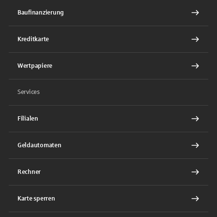
Baufinanzierung
Kreditkarte
Wertpapiere
Services
Filialen
Geldautomaten
Rechner
Karte sperren