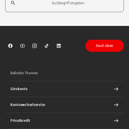
Tippen Sie, um nach Themen zu suchen. Verwenden Sie die Pfeil-T
Nach oben
Sparkasse auf Facebook
Sparkasse auf Youtube
Sparkasse auf Instagram
Sparkasse auf TikTok
Sparkasse auf LinkedIn
Beliebte Themen
Girokonto
Kontowechselservice
Privatkredit