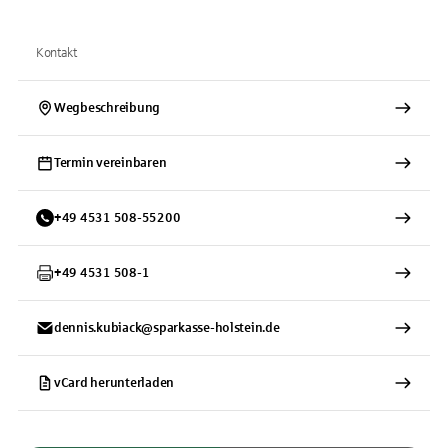
Kontakt
Wegbeschreibung
Termin vereinbaren
+
49
4531
508-55200
+
49
4531
508-1
dennis.kubiack@sparkasse-holstein.de
vCard herunterladen