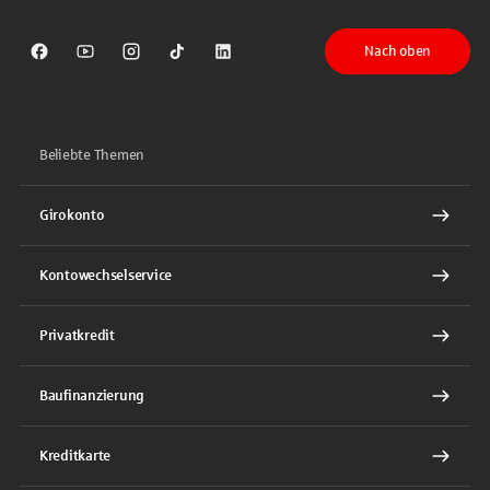
Nach oben
Sparkasse auf Facebook
Sparkasse auf Youtube
Sparkasse auf Instagram
Sparkasse auf TikTok
Sparkasse auf LinkedIn
Beliebte Themen
Girokonto
Kontowechselservice
Privatkredit
Baufinanzierung
Kreditkarte