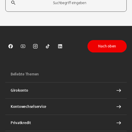
Tippen Sie, um nach Themen zu suchen. Verwenden Sie die Pfeil-T
Nach oben
Sparkasse auf Facebook
Sparkasse auf Youtube
Sparkasse auf Instagram
Sparkasse auf TikTok
Sparkasse auf LinkedIn
Beliebte Themen
Girokonto
Kontowechselservice
Privatkredit