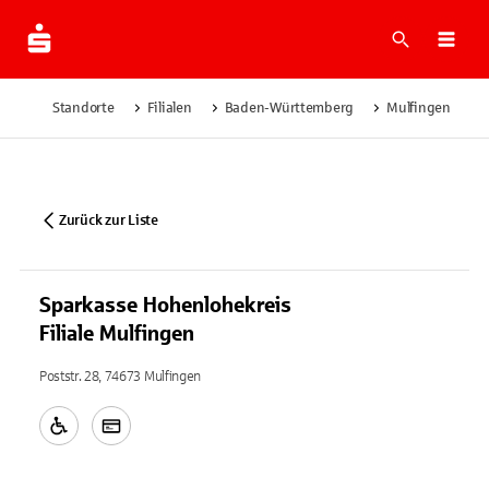
Suche
Navi
Standorte
Filialen
Baden-Württemberg
Mulfingen
Zurück zur Liste
Sparkasse Hohenlohekreis
Filiale Mulfingen
Poststr. 28, 74673 Mulfingen