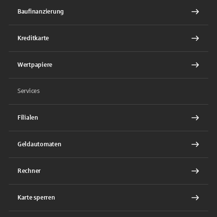
Baufinanzierung
Kreditkarte
Wertpapiere
Services
Filialen
Geldautomaten
Rechner
Karte sperren