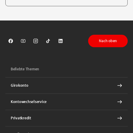
Tippen Sie, um nach Themen zu suchen. Verwenden Sie die Pfeil-T
Nach oben
Sparkasse auf Facebook
Sparkasse auf Youtube
Sparkasse auf Instagram
Sparkasse auf TikTok
Sparkasse auf LinkedIn
Beliebte Themen
Girokonto
Kontowechselservice
Privatkredit