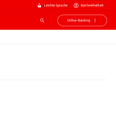
Leichte Sprache
Barrierefreiheit
Online-Banking
Suche