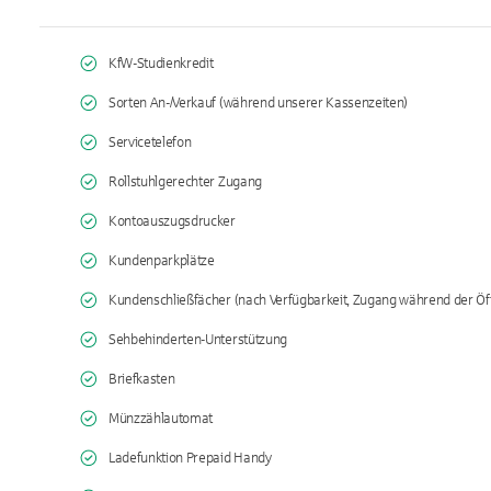
KfW-Studienkredit
Sorten An-/Verkauf (während unserer Kassenzeiten)
Servicetelefon
Rollstuhlgerechter Zugang
Kontoauszugsdrucker
Kundenparkplätze
Kundenschließfächer (nach Verfügbarkeit, Zugang während der Öf
Sehbehinderten-Unterstützung
Briefkasten
Münzzählautomat
Ladefunktion Prepaid Handy