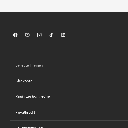
Sparkasse auf Facebook
Sparkasse auf Youtube
Sparkasse auf Instagram
Sparkasse auf TikTok
Sparkasse auf LinkedIn
Beliebte Themen
Girokonto
Kontowechselservice
Privatkredit