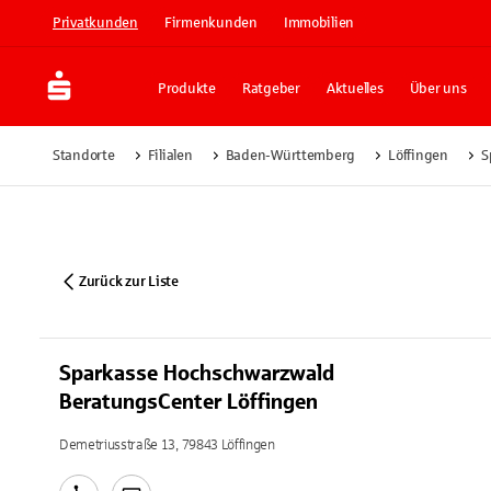
Privatkunden
Firmenkunden
Immobilien
Produkte
Ratgeber
Aktuelles
Über uns
Standorte
Filialen
Baden-Württemberg
Löffingen
S
Zurück zur Liste
Sparkasse Hochschwarzwald
BeratungsCenter Löffingen
Demetriusstraße 13, 79843 Löffingen