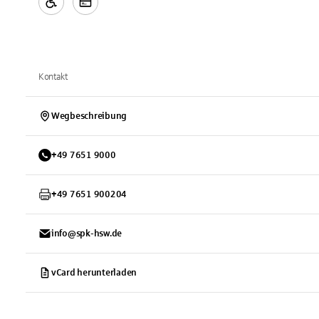
Kontakt
Wegbeschreibung
+
49
7651
9000
+
49
7651
900204
info@spk-hsw.de
vCard herunterladen