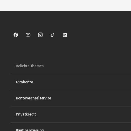
Sparkasse auf Facebook
Sparkasse auf Youtube
Sparkasse auf Instagram
Sparkasse auf TikTok
Sparkasse auf LinkedIn
Beliebte Themen
Girokonto
Kontowechselservice
Privatkredit
Baufinanzierung