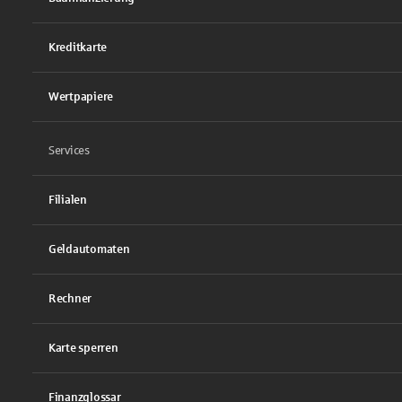
Kreditkarte
Wertpapiere
Services
Filialen
Geldautomaten
Rechner
Karte sperren
Finanzglossar