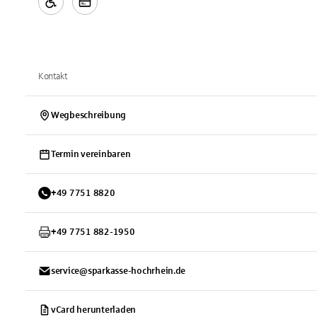
Kontakt
Wegbeschreibung
Termin vereinbaren
+
49
7751
8820
+
49
7751
882-1950
service@sparkasse-hochrhein.de
vCard herunterladen