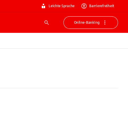
Leichte Sprache
Barrierefreiheit
Online-Banking
Suche