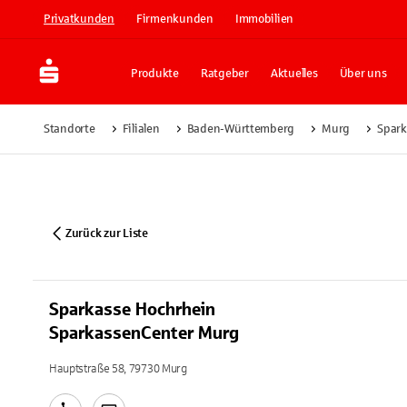
Privatkunden
Firmenkunden
Immobilien
Produkte
Ratgeber
Aktuelles
Über uns
Standorte
Filialen
Baden-Württemberg
Murg
Spark
Zurück zur Liste
Sparkasse Hochrhein
SparkassenCenter Murg
Hauptstraße 58, 79730 Murg