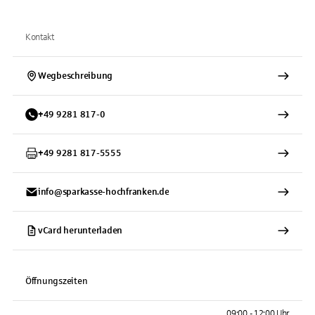
Kontakt
Wegbeschreibung
+
49
9281
817-0
+
49
9281
817-5555
info@sparkasse-hochfranken.de
vCard herunterladen
Öffnungszeiten
09:00 - 12:00 Uhr