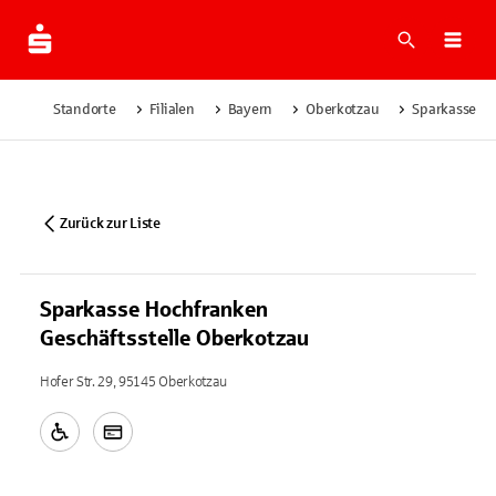
Suche
Navi
Standorte
Filialen
Bayern
Oberkotzau
Sparkasse Ho
Zurück zur Liste
Sparkasse Hochfranken
Geschäftsstelle Oberkotzau
Hofer Str. 29, 95145 Oberkotzau