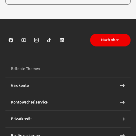
Tippen Sie, um nach Themen zu suchen. Verwenden Sie die Pfeil-T
Nach oben
Sparkasse auf Facebook
Sparkasse auf Youtube
Sparkasse auf Instagram
Sparkasse auf TikTok
Sparkasse auf LinkedIn
Beliebte Themen
Girokonto
Kontowechselservice
Privatkredit
Baufinanzierung