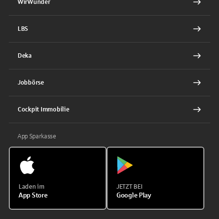
WirWunder
LBS
Deka
Jobbörse
Cockpit Immobilie
App Sparkasse
Laden im
JETZT BEI
App Store
Google Play