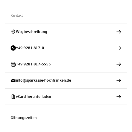
Kontakt
Wegbeschreibung
+
49
9281
817-0
+
49
9281
817-5555
info@sparkasse-hochfranken.de
vCard herunterladen
Öffnungszeiten