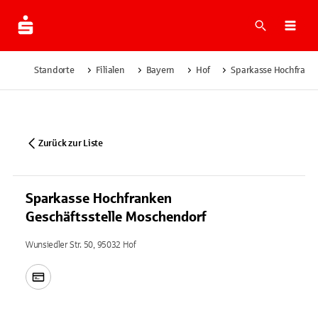
Suche
Navi
Standorte
Filialen
Bayern
Hof
Sparkasse Hochfranke
Zurück zur Liste
Sparkasse Hochfranken
Geschäftsstelle Moschendorf
Wunsiedler Str. 50, 95032 Hof