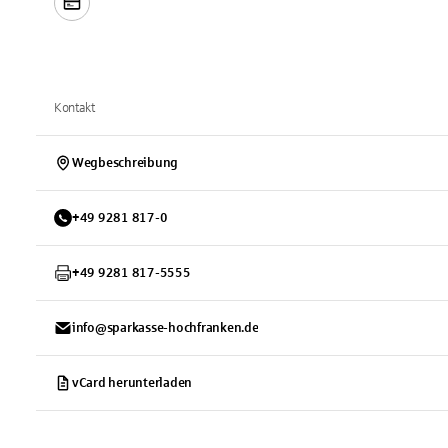
Kontakt
Wegbeschreibung
+
49
9281
817-0
+
49
9281
817-5555
info@sparkasse-hochfranken.de
vCard herunterladen