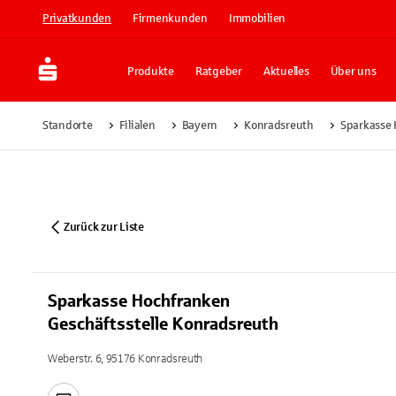
Privatkunden
Firmenkunden
Immobilien
Produkte
Ratgeber
Aktuelles
Über uns
Standorte
Filialen
Bayern
Konradsreuth
Sparkasse 
Zurück zur Liste
Sparkasse Hochfranken
Geschäftsstelle Konradsreuth
Weberstr. 6, 95176 Konradsreuth