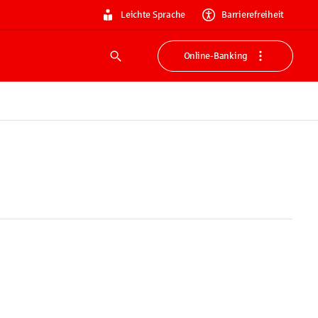
Leichte Sprache
Barrierefreiheit
Online-Banking
Suche