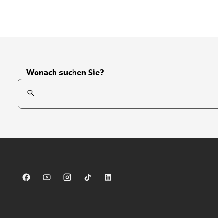
Wonach suchen Sie?
Suchfeld
Tippen Sie, um nach Themen zu suchen. Verwenden Sie die Pfei
Sparkasse auf Facebook
Sparkasse auf Youtube
Sparkasse auf Instagram
Sparkasse auf TikTok
Sparkasse auf LinkedIn