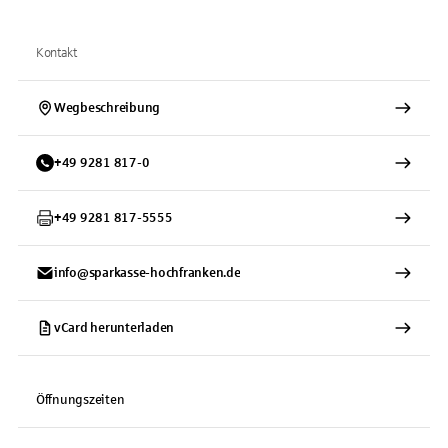
Kontakt
Wegbeschreibung
+
49
9281
817-0
+
49
9281
817-5555
info@sparkasse-hochfranken.de
vCard herunterladen
Öffnungszeiten