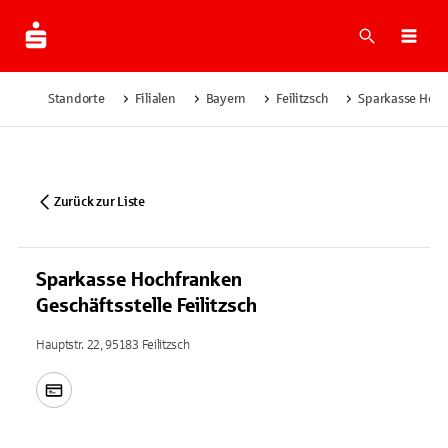
Suche
Navi
Standorte
Filialen
Bayern
Feilitzsch
Sparkasse Hochf
Zurück zur Liste
Sparkasse Hochfranken
Geschäftsstelle Feilitzsch
Hauptstr. 22, 95183 Feilitzsch