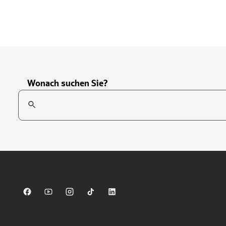
Wonach suchen Sie?
Suchfeld
Tippen Sie, um nach Themen zu suchen. Verwenden Sie die Pfei
Sparkasse auf Facebook
Sparkasse auf Youtube
Sparkasse auf Instagram
Sparkasse auf TikTok
Sparkasse auf LinkedIn