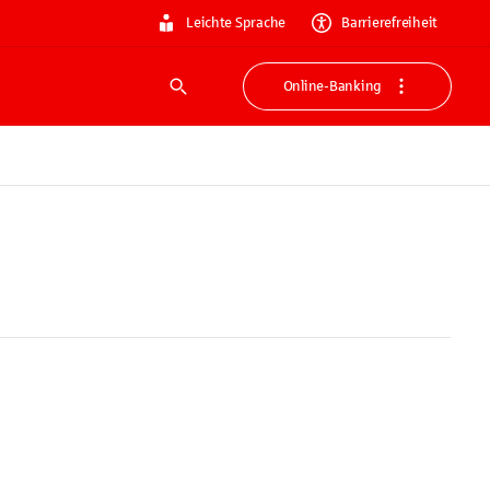
Leichte Sprache
Barrierefreiheit
Online-Banking
Suche