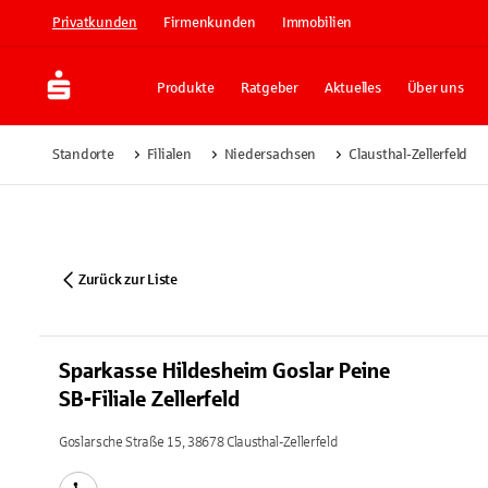
Privatkunden
Firmenkunden
Immobilien
Produkte
Ratgeber
Aktuelles
Über uns
Standorte
Filialen
Niedersachsen
Clausthal-Zellerfeld
Zurück zur Liste
Sparkasse Hildesheim Goslar Peine
SB-Filiale Zellerfeld
Goslarsche Straße 15, 38678 Clausthal-Zellerfeld