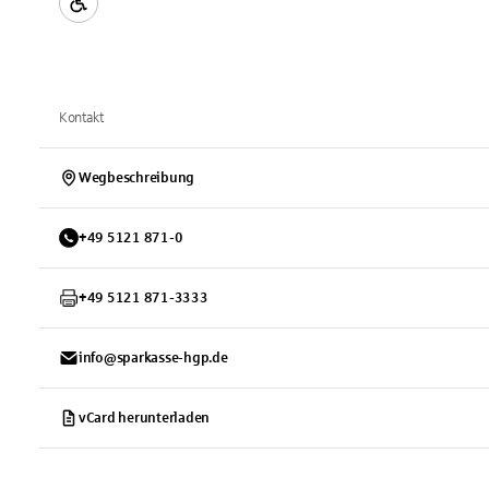
Kontakt
Wegbeschreibung
+
49
5121
871-0
+
49
5121
871-3333
info@sparkasse-hgp.de
vCard herunterladen