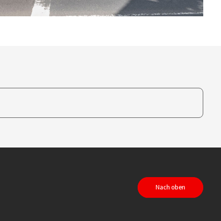
te, um auszuwählen
Nach oben