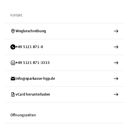
Kontakt
Wegbeschreibung
+
49
5121
871-0
+
49
5121
871-3333
info@sparkasse-hgp.de
vCard herunterladen
Öffnungszeiten