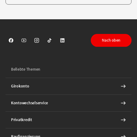
Tippen Sie, um nach Themen zu suchen. Verwenden Sie die Pfeil-T
Nach oben
Sparkasse auf Facebook
Sparkasse auf Youtube
Sparkasse auf Instagram
Sparkasse auf TikTok
Sparkasse auf LinkedIn
Beliebte Themen
Girokonto
Kontowechselservice
Privatkredit
Baufinanzierung