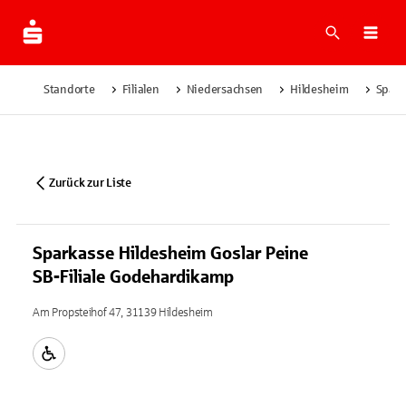
Suche
Navi
Standorte
Filialen
Niedersachsen
Hildesheim
Spark
Zurück zur Liste
Sparkasse Hildesheim Goslar Peine
SB-Filiale Godehardikamp
Am Propsteihof 47, 31139 Hildesheim