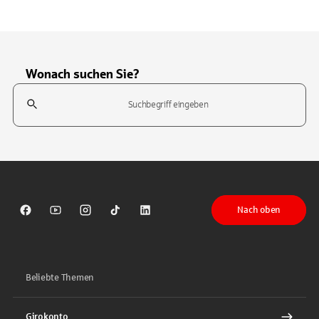
Wonach suchen Sie?
Suchfeld
Tippen Sie, um nach Themen zu suchen. Verwenden Sie die Pfeil-T
Nach oben
Sparkasse auf Facebook
Sparkasse auf Youtube
Sparkasse auf Instagram
Sparkasse auf TikTok
Sparkasse auf LinkedIn
Beliebte Themen
Girokonto