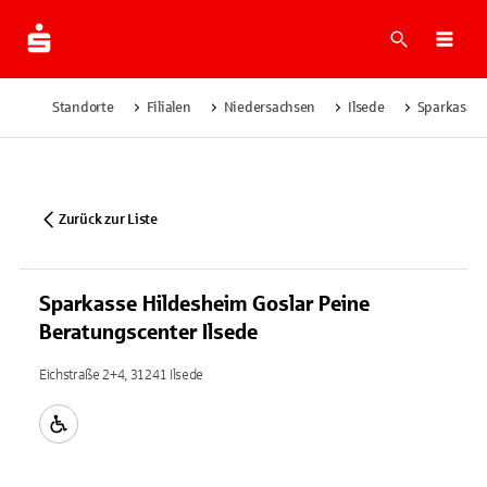
Suche
Navi
Standorte
Filialen
Niedersachsen
Ilsede
Sparkasse 
Zurück zur Liste
Sparkasse Hildesheim Goslar Peine
Beratungscenter Ilsede
Eichstraße 2+4, 31241 Ilsede