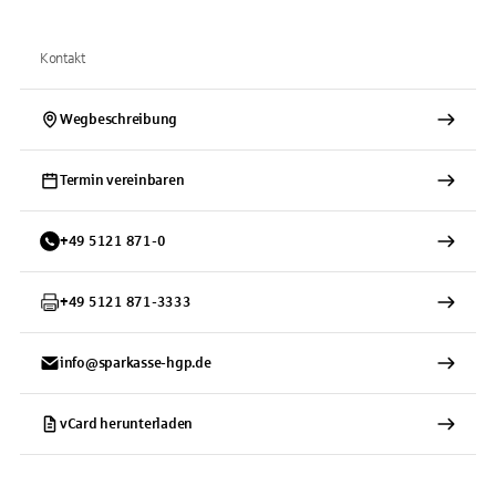
Kontakt
Wegbeschreibung
Termin vereinbaren
+
49
5121
871-0
+
49
5121
871-3333
info@sparkasse-hgp.de
vCard herunterladen