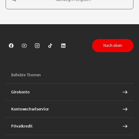
Tippen Sie, um nach Themen zu suchen. Verwenden Sie die Pfeil-T
Nach oben
Sparkasse auf Facebook
Sparkasse auf Youtube
Sparkasse auf Instagram
Sparkasse auf TikTok
Sparkasse auf LinkedIn
Beliebte Themen
Girokonto
Kontowechselservice
Privatkredit