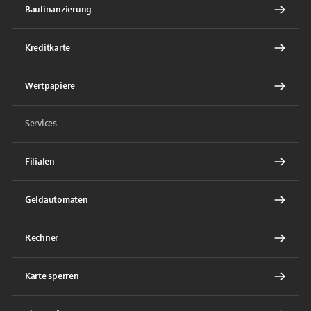
Baufinanzierung
Kreditkarte
Wertpapiere
Services
Filialen
Geldautomaten
Rechner
Karte sperren