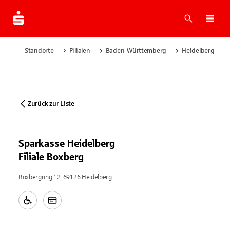
Suche
Navi
Standorte
Filialen
Baden-Württemberg
Heidelberg
Zurück zur Liste
Sparkasse Heidelberg
Filiale Boxberg
Boxbergring 12, 69126 Heidelberg