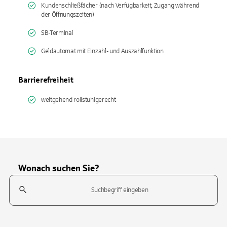
Kundenschließfächer (nach Verfügbarkeit, Zugang während
der Öffnungszeiten)
SB-Terminal
Geldautomat mit Einzahl- und Auszahlfunktion
Barrierefreiheit
weitgehend rollstuhlgerecht
Wonach suchen Sie?
Suchfeld
Tippen Sie, um nach Themen zu suchen. Verwenden Sie die Pfeil-T