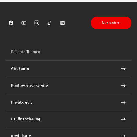
Nach oben
Sparkasse auf Facebook
Sparkasse auf Youtube
Sparkasse auf Instagram
Sparkasse auf TikTok
Sparkasse auf LinkedIn
Beliebte Themen
Girokonto
Kontowechselservice
Privatkredit
Baufinanzierung
Kreditkarte