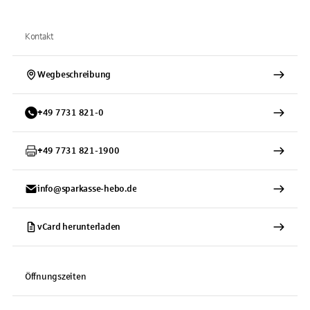
Kontakt
Wegbeschreibung
+
49
7731
821-0
+
49
7731
821-1900
info@sparkasse-hebo.de
vCard herunterladen
Öffnungszeiten