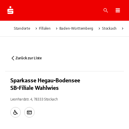
Suche
Navi
Standorte
Filialen
Baden-Württemberg
Stockach
Sp
Zurück zur Liste
Sparkasse Hegau-Bodensee
SB-Filiale Wahlwies
Leonhardstr. 4, 78333 Stockach