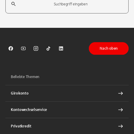
Tippen Sie, um nach Themen zu suchen. Verwenden Sie die Pfeil-T
Nach oben
Sparkasse auf Facebook
Sparkasse auf Youtube
Sparkasse auf Instagram
Sparkasse auf TikTok
Sparkasse auf LinkedIn
Beliebte Themen
Girokonto
Kontowechselservice
Privatkredit