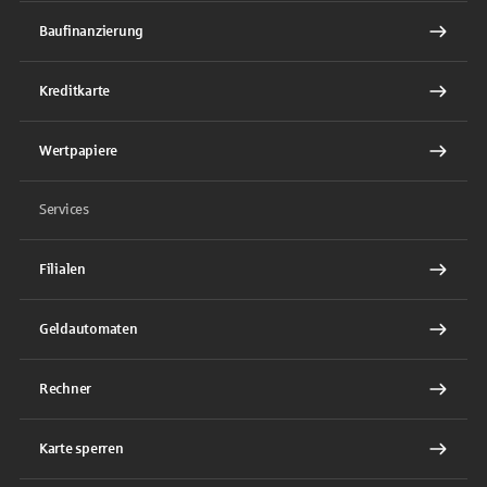
Baufinanzierung
Kreditkarte
Wertpapiere
Services
Filialen
Geldautomaten
Rechner
Karte sperren