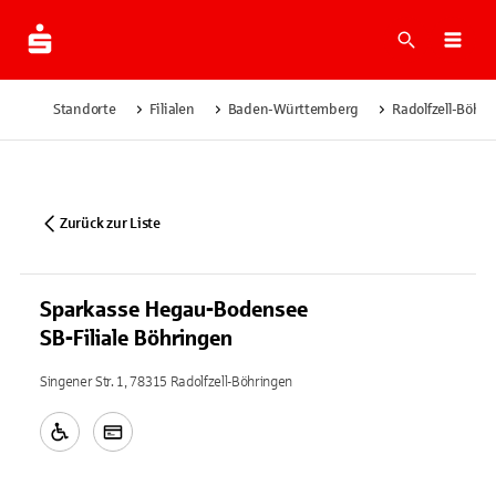
Suche
Navi
Standorte
Filialen
Baden-Württemberg
Radolfzell-Böhr
Zurück zur Liste
Sparkasse Hegau-Bodensee
SB-Filiale Böhringen
Singener Str. 1, 78315 Radolfzell-Böhringen