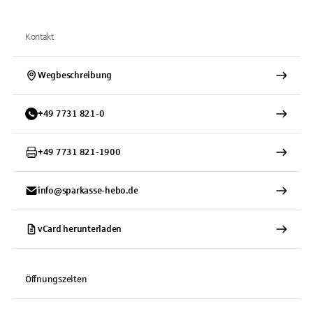
Kontakt
Wegbeschreibung
+
49
7731
821-0
+
49
7731
821-1900
info@sparkasse-hebo.de
vCard herunterladen
Öffnungszeiten