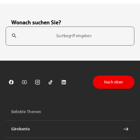
Wonach suchen Sie?
Suchfeld
Tippen Sie, um nach Themen zu suchen. Verwenden Sie die Pfeil-T
Nach oben
Sparkasse auf Facebook
Sparkasse auf Youtube
Sparkasse auf Instagram
Sparkasse auf TikTok
Sparkasse auf LinkedIn
Beliebte Themen
Girokonto