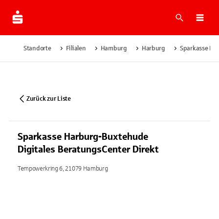
Suche
Navi
Standorte
Filialen
Hamburg
Harburg
Sparkasse Har
Zurück zur Liste
Sparkasse Harburg-Buxtehude
Digitales BeratungsCenter Direkt
Tempowerkring 6, 21079 Hamburg