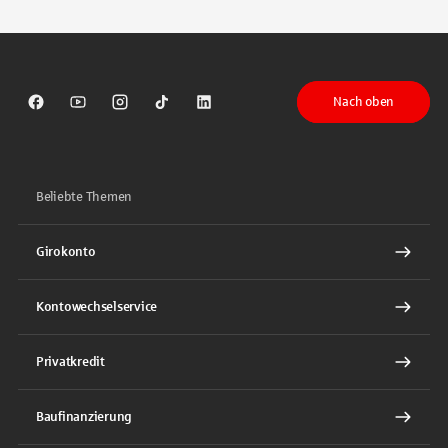
Nach oben
Sparkasse auf Facebook
Sparkasse auf Youtube
Sparkasse auf Instagram
Sparkasse auf TikTok
Sparkasse auf LinkedIn
Beliebte Themen
Girokonto
Kontowechselservice
Privatkredit
Baufinanzierung