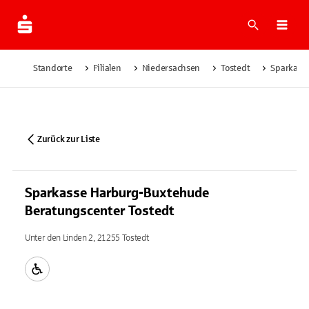
Suche
Navi
Standorte
Filialen
Niedersachsen
Tostedt
Sparkass
Zurück zur Liste
Sparkasse Harburg-Buxtehude
Beratungscenter Tostedt
Unter den Linden 2, 21255 Tostedt