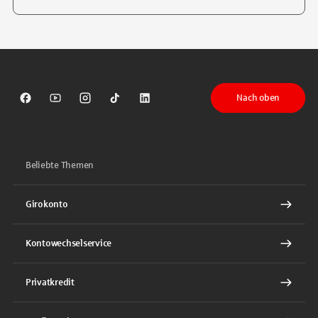
Tippen Sie, um nach Themen zu suchen. Verwenden Sie die Pfeil-T
Nach oben
Sparkasse auf Facebook
Sparkasse auf Youtube
Sparkasse auf Instagram
Sparkasse auf TikTok
Sparkasse auf LinkedIn
Beliebte Themen
Girokonto
Kontowechselservice
Privatkredit