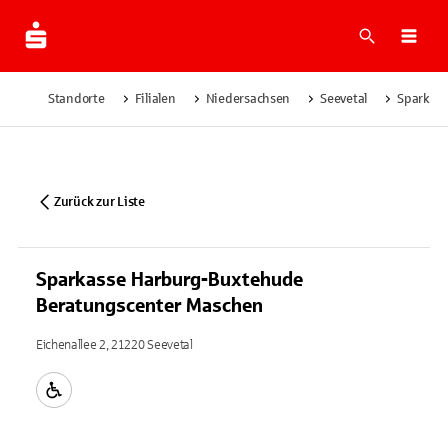
Suche
Navi
Standorte
Filialen
Niedersachsen
Seevetal
Sparkas
Zurück zur Liste
Sparkasse Harburg-Buxtehude
Beratungscenter Maschen
Eichenallee 2, 21220 Seevetal