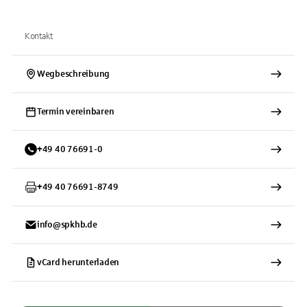
Kontakt
Wegbeschreibung
Termin vereinbaren
+
49
40
76691-0
+
49
40
76691-8749
info@spkhb.de
vCard herunterladen