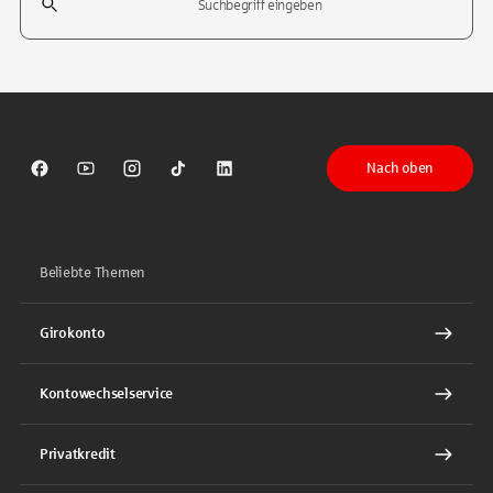
Tippen Sie, um nach Themen zu suchen. Verwenden Sie die Pfeil-T
Nach oben
Sparkasse auf Facebook
Sparkasse auf Youtube
Sparkasse auf Instagram
Sparkasse auf TikTok
Sparkasse auf LinkedIn
Beliebte Themen
Girokonto
Kontowechselservice
Privatkredit