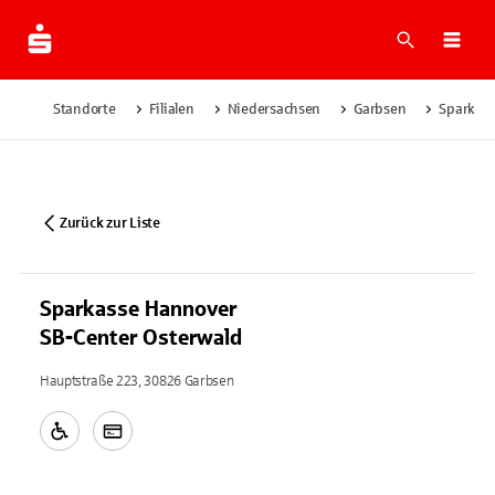
Suche
Navi
Standorte
Filialen
Niedersachsen
Garbsen
Sparkass
Zurück zur Liste
Sparkasse Hannover
SB-Center Osterwald
Hauptstraße 223, 30826 Garbsen