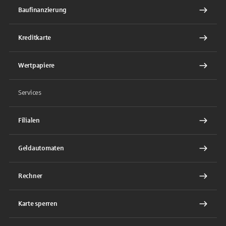
Baufinanzierung
Kreditkarte
Wertpapiere
Services
Filialen
Geldautomaten
Rechner
Karte sperren