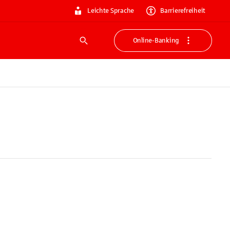
Leichte Sprache
Barrierefreiheit
Online-Banking
Suche