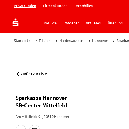
Privatkunden
Firmenkunden
Immobilien
Produkte
Ratgeber
Aktuelles
Über uns
Standorte
Filialen
Niedersachsen
Hannover
Sparkas
Zurück zur Liste
Sparkasse Hannover
SB-Center Mittelfeld
Am Mittelfelde 91, 30519 Hannover