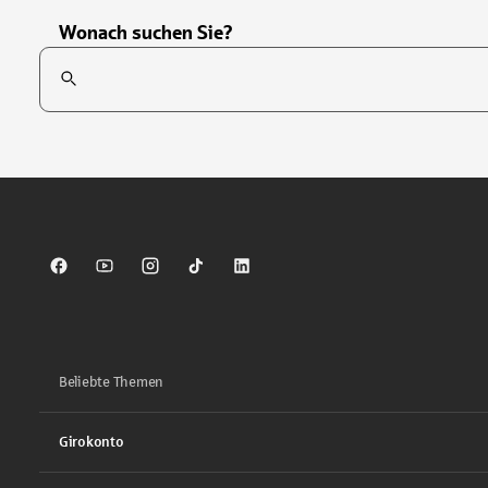
Wonach suchen Sie?
Suchfeld
Tippen Sie, um nach Themen zu suchen. Verwenden Sie die Pfei
Sparkasse auf Facebook
Sparkasse auf Youtube
Sparkasse auf Instagram
Sparkasse auf TikTok
Sparkasse auf LinkedIn
Beliebte Themen
Girokonto