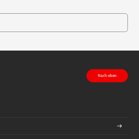
te, um auszuwählen
Nach oben