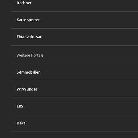
Rechner
Karte sperren
Finanzglossar
Weitere Portale
S-Immobilien
WirWunder
LBS
Deka