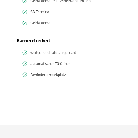
Geldautomat mit Geldeinzahlfunktion
SB-Terminal
Geldautomat
Barrierefreiheit
weitgehend rollstuhlgerecht
automatischer Türöffner
Behindertenparkplatz