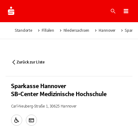
Suche
Navi
Standorte
Filialen
Niedersachsen
Hannover
Sparka
Zurück zur Liste
Sparkasse Hannover
SB-Center Medizinische Hochschule
Carl-Neuberg-Straße 1, 30625 Hannover