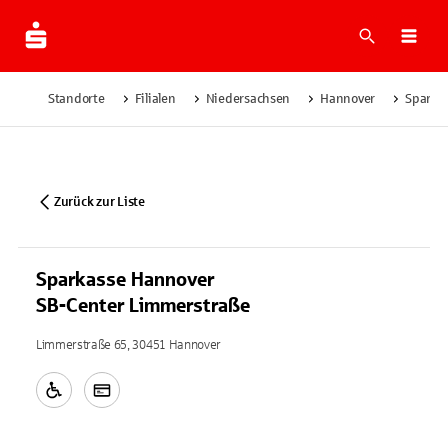
Suche
Navi
Standorte
Filialen
Niedersachsen
Hannover
Sparka
Zurück zur Liste
Sparkasse Hannover
SB-Center Limmerstraße
Limmerstraße 65, 30451 Hannover