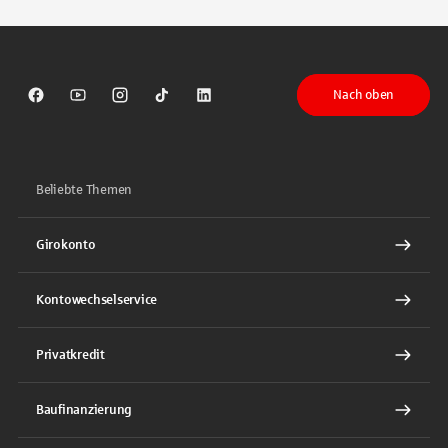
Nach oben
Sparkasse auf Facebook
Sparkasse auf Youtube
Sparkasse auf Instagram
Sparkasse auf TikTok
Sparkasse auf LinkedIn
Beliebte Themen
Girokonto
Kontowechselservice
Privatkredit
Baufinanzierung