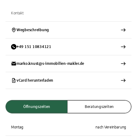
Kontakt
Wegbeschreibung
+
49
151
10834121
marko.knust@s-immobilien-makler.de
vCard herunterladen
Öffnungszeiten
Beratungszeiten
Montag
nach Vereinbarung