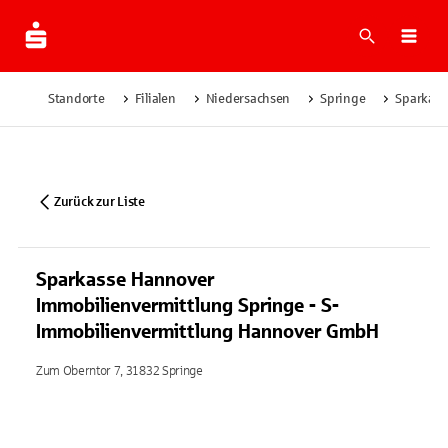
Suche
Navi
Standorte
Filialen
Niedersachsen
Springe
Sparkass
Zurück zur Liste
Sparkasse Hannover
Immobilienvermittlung Springe - S-
Immobilienvermittlung Hannover GmbH
Zum Oberntor 7, 31832 Springe