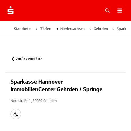
Suche
Navi
Standorte
Filialen
Niedersachsen
Gehrden
Sparkas
Zurück zur Liste
Sparkasse Hannover
ImmobilienCenter Gehrden / Springe
Nordstraße 1, 30989 Gehrden