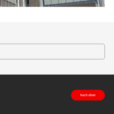
te, um auszuwählen
Nach oben