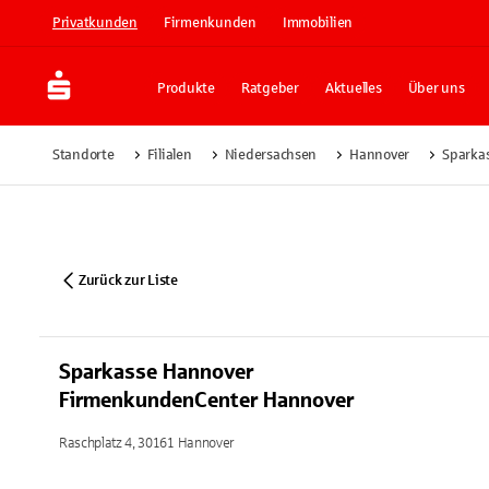
Privatkunden
Firmenkunden
Immobilien
Produkte
Ratgeber
Aktuelles
Über uns
Standorte
Filialen
Niedersachsen
Hannover
Sparka
Zurück zur Liste
Sparkasse Hannover
FirmenkundenCenter Hannover
Raschplatz 4, 30161 Hannover