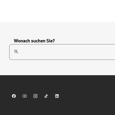
Wonach suchen Sie?
Suchfeld
Tippen Sie, um nach Themen zu suchen. Verwenden Sie die Pfei
Sparkasse auf Facebook
Sparkasse auf Youtube
Sparkasse auf Instagram
Sparkasse auf TikTok
Sparkasse auf LinkedIn