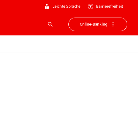
Leichte Sprache
Barrierefreiheit
Online-Banking
Suche