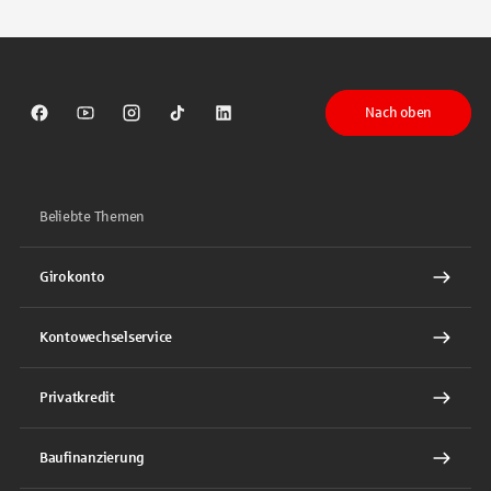
Nach oben
Sparkasse auf Facebook
Sparkasse auf Youtube
Sparkasse auf Instagram
Sparkasse auf TikTok
Sparkasse auf LinkedIn
Beliebte Themen
Girokonto
Kontowechselservice
Privatkredit
Baufinanzierung