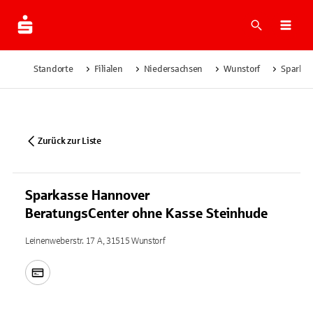
Suche
Navi
Standorte
Filialen
Niedersachsen
Wunstorf
Sparkas
Zurück zur Liste
Sparkasse Hannover
BeratungsCenter ohne Kasse Steinhude
Leinenweberstr. 17 A, 31515 Wunstorf