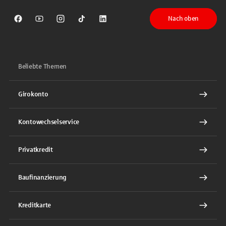
Nach oben
Sparkasse auf Facebook
Sparkasse auf Youtube
Sparkasse auf Instagram
Sparkasse auf TikTok
Sparkasse auf LinkedIn
Beliebte Themen
Girokonto
Kontowechselservice
Privatkredit
Baufinanzierung
Kreditkarte