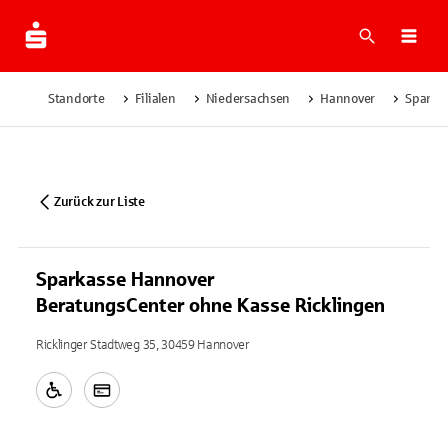
Suche
Navi
Standorte
Filialen
Niedersachsen
Hannover
Sparka
Zurück zur Liste
Sparkasse Hannover
BeratungsCenter ohne Kasse Ricklingen
Ricklinger Stadtweg 35, 30459 Hannover