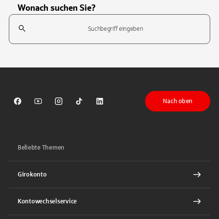
Wonach suchen Sie?
Suchfeld
Tippen Sie, um nach Themen zu suchen. Verwenden Sie die Pfeil-T
Nach oben
Sparkasse auf Facebook
Sparkasse auf Youtube
Sparkasse auf Instagram
Sparkasse auf TikTok
Sparkasse auf LinkedIn
Beliebte Themen
Girokonto
Kontowechselservice