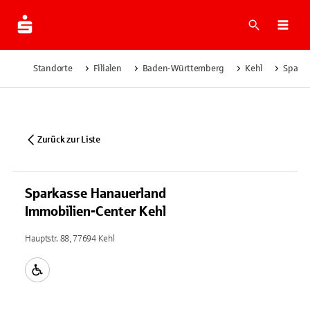
Suche
Navi
Standorte
Filialen
Baden-Württemberg
Kehl
Sparka
Zurück zur Liste
Sparkasse Hanauerland
Immobilien-Center Kehl
Hauptstr. 88, 77694 Kehl