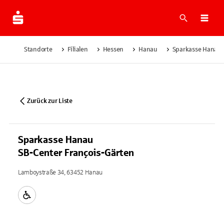
Suche
Navi
Standorte
Filialen
Hessen
Hanau
Sparkasse Hanau 
Zurück zur Liste
Sparkasse Hanau
SB-Center François-Gärten
Lamboystraße 34, 63452 Hanau