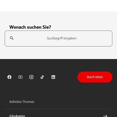
Wonach suchen Sie?
Suchfeld
Tippen Sie, um nach Themen zu suchen. Verwenden Sie die Pfeil-T
Nach oben
Sparkasse auf Facebook
Sparkasse auf Youtube
Sparkasse auf Instagram
Sparkasse auf TikTok
Sparkasse auf LinkedIn
Beliebte Themen
Girokonto