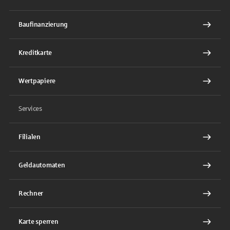
Baufinanzierung
Kreditkarte
Wertpapiere
Services
Filialen
Geldautomaten
Rechner
Karte sperren