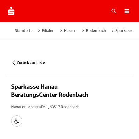
Suche
Navi
Standorte
Filialen
Hessen
Rodenbach
Sparkasse H
Zurück zur Liste
Sparkasse Hanau
BeratungsCenter Rodenbach
Hanauer Landstraße 1, 63517 Rodenbach