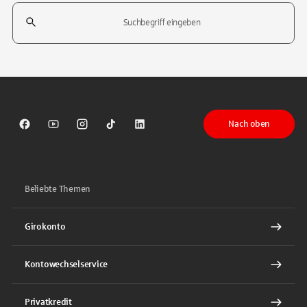
Suchfeld
Tippen Sie, um nach Themen zu suchen. Verwenden Sie die Pfeil-T
Nach oben
Sparkasse auf Facebook
Sparkasse auf Youtube
Sparkasse auf Instagram
Sparkasse auf TikTok
Sparkasse auf LinkedIn
Beliebte Themen
Girokonto
Kontowechselservice
Privatkredit