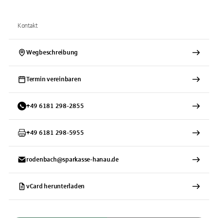
Kontakt
Wegbeschreibung
Termin vereinbaren
+
49
6181
298-2855
+
49
6181
298-5955
rodenbach@sparkasse-hanau.de
vCard herunterladen