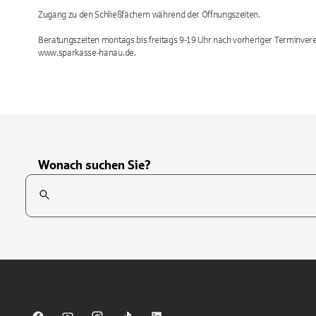
Zugang zu den Schließfächern während der Öffnungszeiten.
Beratungszeiten montags bis freitags 9-19 Uhr nach vorheriger Terminve
www.sparkasse-hanau.de.
Wonach suchen Sie?
Suchfeld
Tippen Sie, um nach Themen zu suchen. Verwenden Sie die Pfei