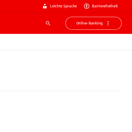
Leichte Sprache
Barrierefreiheit
Online-Banking
Suche