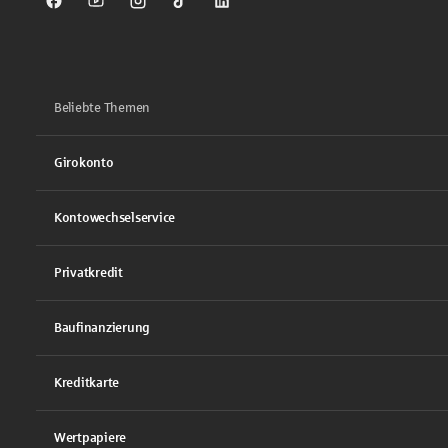
Sparkasse auf Facebook
Sparkasse auf Youtube
Sparkasse auf Instagram
Sparkasse auf TikTok
Sparkasse auf LinkedIn
Beliebte Themen
Girokonto
Kontowechselservice
Privatkredit
Baufinanzierung
Kreditkarte
Wertpapiere