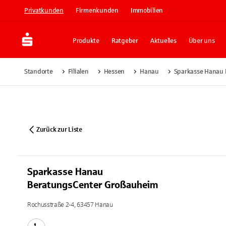
Privatkunden
Firmenkunden
Immobilien
Produkte
Ratgeber
Aktuelles
Über uns
Standorte
Filialen
Hessen
Hanau
Sparkasse Hanau
Zurück zur Liste
Sparkasse Hanau
BeratungsCenter Großauheim
Rochusstraße 2-4, 63457 Hanau