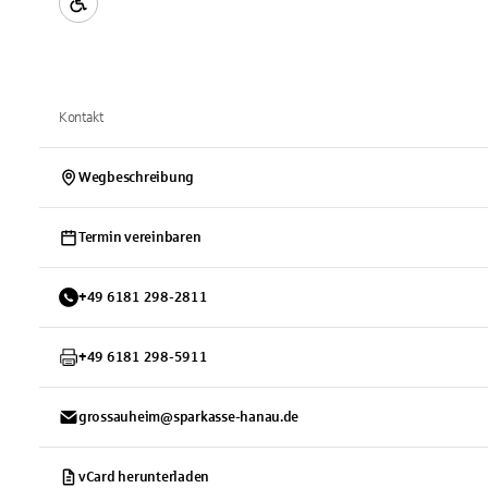
Kontakt
Wegbeschreibung
Termin vereinbaren
+
49
6181
298-2811
+
49
6181
298-5911
grossauheim@sparkasse-hanau.de
vCard herunterladen