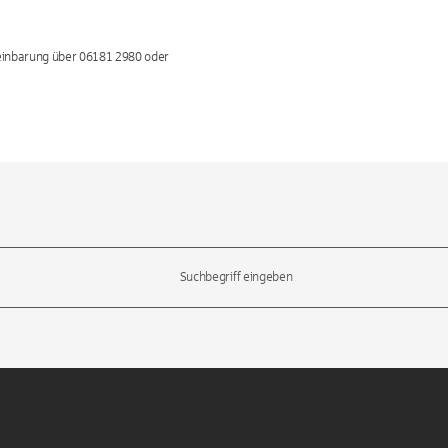
reinbarung über 06181 2980 oder
l-Tasten, um durch die Vorschläge zu navigieren und die Eingabetas