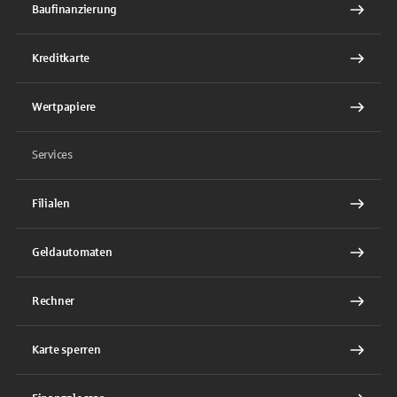
Baufinanzierung
Kreditkarte
Wertpapiere
Services
Filialen
Geldautomaten
Rechner
Karte sperren