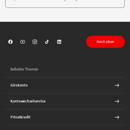
Tippen Sie, um nach Themen zu suchen. Verwenden Sie die Pfeil-T
Nach oben
Sparkasse auf Facebook
Sparkasse auf Youtube
Sparkasse auf Instagram
Sparkasse auf TikTok
Sparkasse auf LinkedIn
Beliebte Themen
Girokonto
Kontowechselservice
Privatkredit