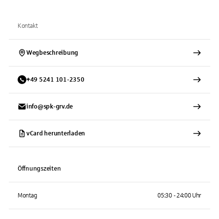
Kontakt
Wegbeschreibung
+
49
5241
101-2350
info@spk-grv.de
vCard herunterladen
Öffnungszeiten
Montag
05:30 - 24:00 Uhr