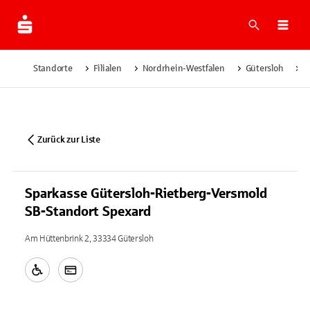
Suche
Navi
Standorte
Filialen
Nordrhein-Westfalen
Gütersloh
S
Zurück zur Liste
Sparkasse Gütersloh-Rietberg-Versmold
SB-Standort Spexard
Am Hüttenbrink 2, 33334 Gütersloh