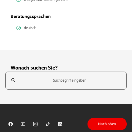
Beratungssprachen
deutsch
Wonach suchen Sie?
Suchfeld
Tippen Sie, um nach Themen zu suchen. Verwenden Sie die Pfeil-T
Nach oben
Sparkasse auf Facebook
Sparkasse auf Youtube
Sparkasse auf Instagram
Sparkasse auf TikTok
Sparkasse auf LinkedIn