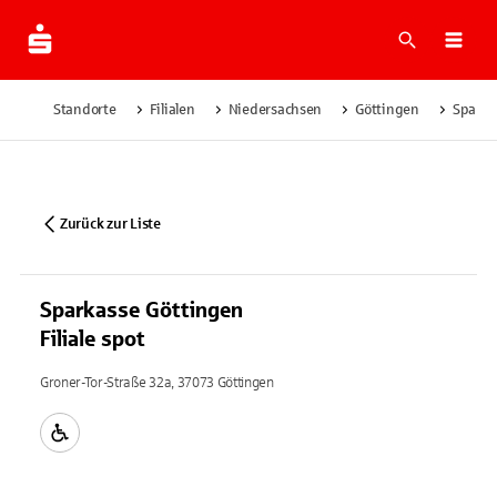
Suche
Navi
Standorte
Filialen
Niedersachsen
Göttingen
Sparkas
Zurück zur Liste
Sparkasse Göttingen
Filiale spot
Groner-Tor-Straße 32a, 37073 Göttingen