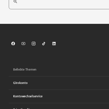
Tippen Sie, um nach Themen zu suchen. Verwenden Sie die Pfei
Sparkasse auf Facebook
Sparkasse auf Youtube
Sparkasse auf Instagram
Sparkasse auf TikTok
Sparkasse auf LinkedIn
Beliebte Themen
Girokonto
Kontowechselservice