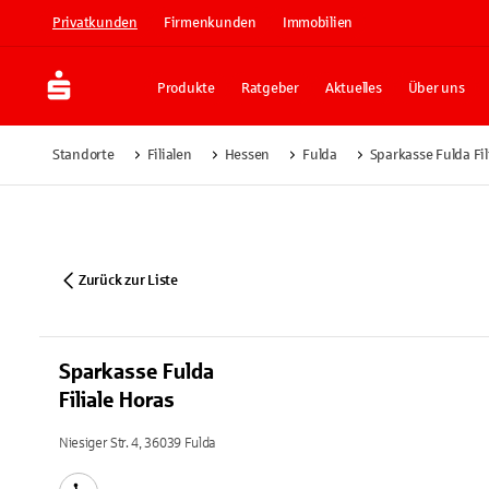
Privatkunden
Firmenkunden
Immobilien
Produkte
Ratgeber
Aktuelles
Über uns
Standorte
Filialen
Hessen
Fulda
Sparkasse Fulda Fil
Zurück zur Liste
Sparkasse Fulda
Filiale Horas
Niesiger Str. 4, 36039 Fulda