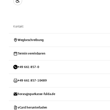
Kontakt
Wegbeschreibung
Termin vereinbaren
+
49
661
857-0
+
49
661
857-10489
horas@sparkasse-fulda.de
vCard herunterladen