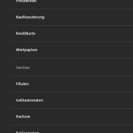
Privatkredit
Baufinanzierung
Kreditkarte
Wertpapiere
Services
Filialen
Geldautomaten
Rechner
Karte sperren