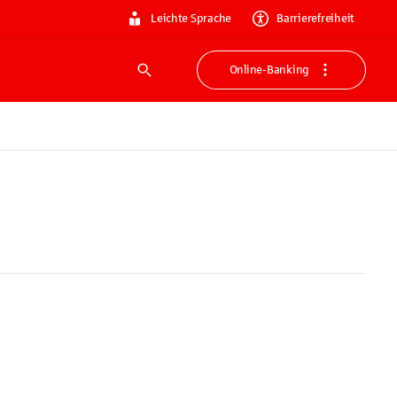
Leichte Sprache
Barrierefreiheit
Online-Banking
Suche