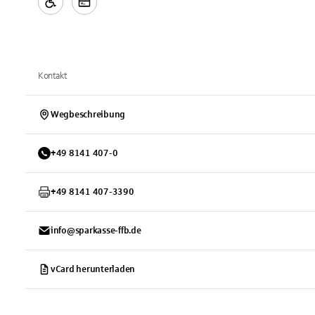
Kontakt
Wegbeschreibung
+
49
8141
407-0
+
49
8141
407-3390
info@sparkasse-ffb.de
vCard herunterladen