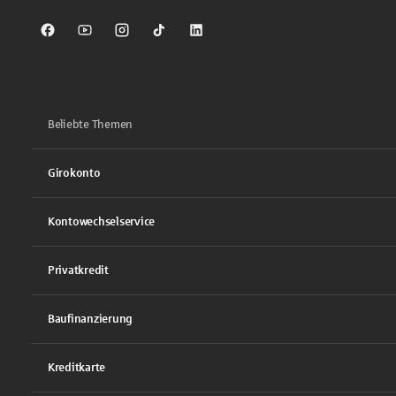
Sparkasse auf Facebook
Sparkasse auf Youtube
Sparkasse auf Instagram
Sparkasse auf TikTok
Sparkasse auf LinkedIn
Beliebte Themen
Girokonto
Kontowechselservice
Privatkredit
Baufinanzierung
Kreditkarte