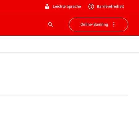
Leichte Sprache
Barrierefreiheit
Online-Banking
Suche