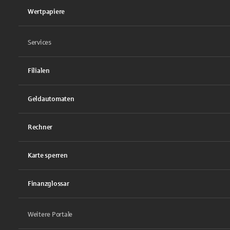
Wertpapiere
Services
Filialen
Geldautomaten
Rechner
Karte sperren
Finanzglossar
Weitere Portale