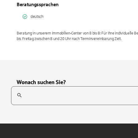
Beratungssprachen
deutsch
Beratung in unserem Immobilien-Center von 8 bis 8: Für Ihre individuelle
bis Freitag zwischen 8 und 20 Uhr nach Terminvereinbarung Zeit.
Wonach suchen Sie?
Suchfeld
Tippen Sie, um nach Themen zu suchen. Verwenden Sie die Pfei