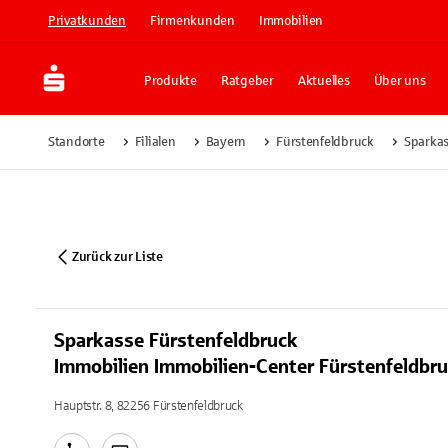
Privatkunden
Firmenkunden
Immobilien
Produkte
Ratgeber
Aktuelles
Über uns
Standorte
Filialen
Bayern
Fürstenfeldbruck
Sparkas
Zurück zur Liste
Sparkasse Fürstenfeldbruck
Immobilien Immobilien-Center Fürstenfeldbr
Hauptstr. 8, 82256 Fürstenfeldbruck