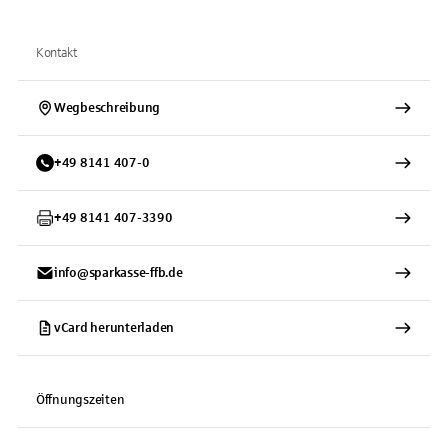
Kontakt
Wegbeschreibung
+
49
8141
407-0
+
49
8141
407-3390
info@sparkasse-ffb.de
vCard herunterladen
Öffnungszeiten