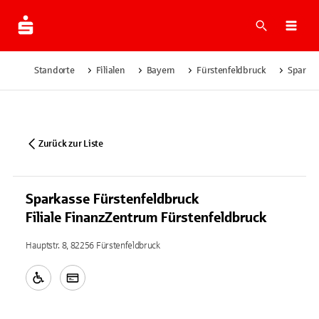
Suche
Navi
Standorte
Filialen
Bayern
Fürstenfeldbruck
Sparkas
Zurück zur Liste
Sparkasse Fürstenfeldbruck
Filiale FinanzZentrum Fürstenfeldbruck
Hauptstr. 8, 82256 Fürstenfeldbruck