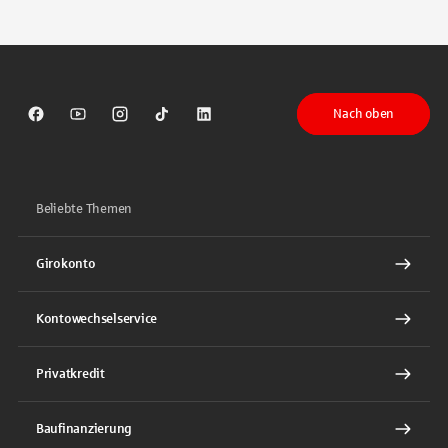
Tippen Sie, um nach Themen zu suchen. Verwenden Sie die Pfeil-T
Nach oben
Sparkasse auf Facebook
Sparkasse auf Youtube
Sparkasse auf Instagram
Sparkasse auf TikTok
Sparkasse auf LinkedIn
Beliebte Themen
Girokonto
Kontowechselservice
Privatkredit
Baufinanzierung