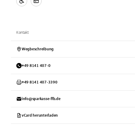
Kontakt
Wegbeschreibung
+
49
8141
407-0
+
49
8141
407-3390
info@sparkasse-ffb.de
vCard herunterladen