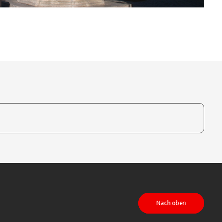
te, um auszuwählen
Nach oben