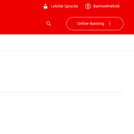
Leichte Sprache
Barrierefreiheit
Online-Banking
Suche