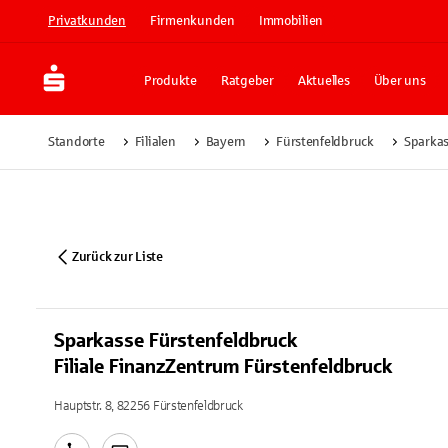
Privatkunden
Firmenkunden
Immobilien
Produkte
Ratgeber
Aktuelles
Über uns
Standorte
Filialen
Bayern
Fürstenfeldbruck
Sparkas
Zurück zur Liste
Sparkasse Fürstenfeldbruck
Filiale FinanzZentrum Fürstenfeldbruck
Hauptstr. 8, 82256 Fürstenfeldbruck