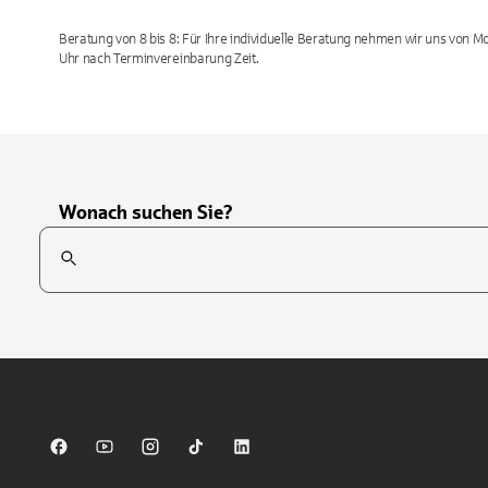
Beratung von 8 bis 8: Für Ihre individuelle Beratung nehmen wir uns von M
Uhr nach Terminvereinbarung Zeit.
Wonach suchen Sie?
Suchfeld
Tippen Sie, um nach Themen zu suchen. Verwenden Sie die Pfei
Sparkasse auf Facebook
Sparkasse auf Youtube
Sparkasse auf Instagram
Sparkasse auf TikTok
Sparkasse auf LinkedIn