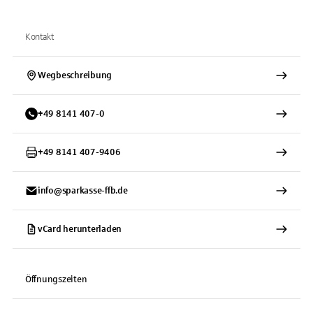
Kontakt
Wegbeschreibung
+
49
8141
407-0
+
49
8141
407-9406
info@sparkasse-ffb.de
vCard herunterladen
Öffnungszeiten