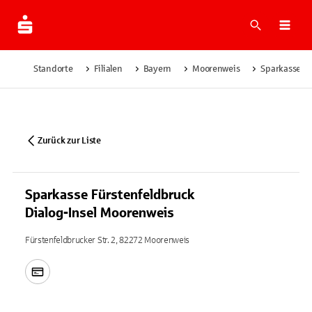
Suche
Navi
Standorte
Filialen
Bayern
Moorenweis
Sparkasse Fü
Zurück zur Liste
Sparkasse Fürstenfeldbruck
Dialog-Insel Moorenweis
Fürstenfeldbrucker Str. 2, 82272 Moorenweis