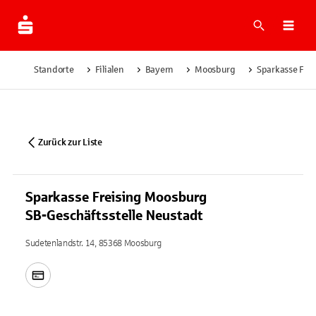
Suche
Navi
Standorte
Filialen
Bayern
Moosburg
Sparkasse Frei
Zurück zur Liste
Sparkasse Freising Moosburg
SB-Geschäftsstelle Neustadt
Sudetenlandstr. 14, 85368 Moosburg