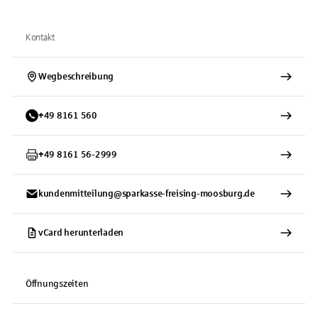
Kontakt
Wegbeschreibung
+
49
8161
560
+
49
8161
56-2999
kundenmitteilung@sparkasse-freising-moosburg.de
vCard herunterladen
Öffnungszeiten