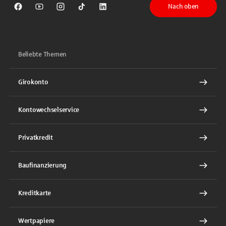
Nach oben
Sparkasse auf Facebook
Sparkasse auf Youtube
Sparkasse auf Instagram
Sparkasse auf TikTok
Sparkasse auf LinkedIn
Beliebte Themen
Girokonto
Kontowechselservice
Privatkredit
Baufinanzierung
Kreditkarte
Wertpapiere