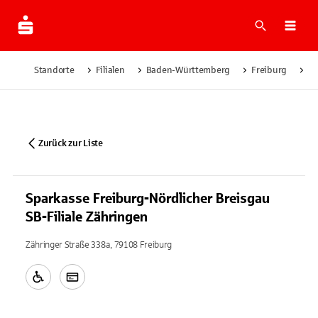
Suche
Navi
Standorte
Filialen
Baden-Württemberg
Freiburg
Sp
Zurück zur Liste
Sparkasse Freiburg-Nördlicher Breisgau
SB-Filiale Zähringen
Zähringer Straße 338a, 79108 Freiburg