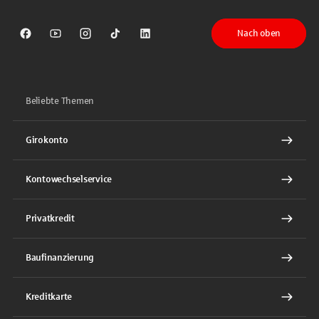
Nach oben
Sparkasse auf Facebook
Sparkasse auf Youtube
Sparkasse auf Instagram
Sparkasse auf TikTok
Sparkasse auf LinkedIn
Beliebte Themen
Girokonto
Kontowechselservice
Privatkredit
Baufinanzierung
Kreditkarte