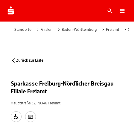
Suche
Navi
Standorte
Filialen
Baden-Württemberg
Freiamt
Spa
Zurück zur Liste
Sparkasse Freiburg-Nördlicher Breisgau
Filiale Freiamt
Hauptstraße 52, 79348 Freiamt