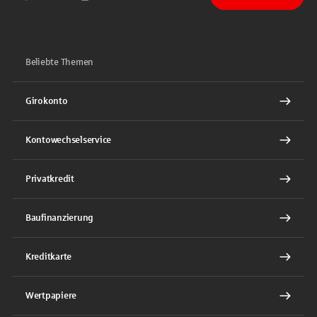
Sparkasse auf Facebook
Sparkasse auf Youtube
Sparkasse auf Instagram
Sparkasse auf TikTok
Sparkasse auf LinkedIn
Beliebte Themen
Girokonto
Kontowechselservice
Privatkredit
Baufinanzierung
Kreditkarte
Wertpapiere