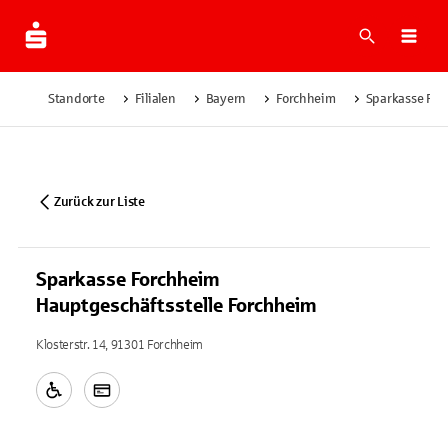
Suche
Navi
Standorte
Filialen
Bayern
Forchheim
Sparkasse For
Zurück zur Liste
Sparkasse Forchheim
Hauptgeschäftsstelle Forchheim
Klosterstr. 14, 91301 Forchheim