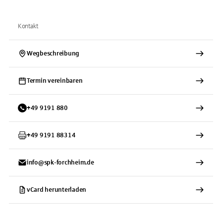
Kontakt
Wegbeschreibung
Termin vereinbaren
+
49
9191
880
+
49
9191
88314
info@spk-forchheim.de
vCard herunterladen