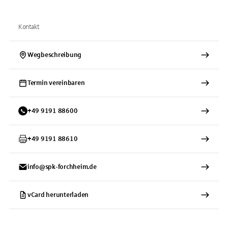
Kontakt
Wegbeschreibung
Termin vereinbaren
+
49
9191
88600
+
49
9191
88610
info@spk-forchheim.de
vCard herunterladen