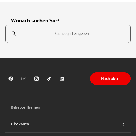
Wonach suchen Sie?
Suchfeld
Tippen Sie, um nach Themen zu suchen. Verwenden Sie die Pfeil-T
Nach oben
Sparkasse auf Facebook
Sparkasse auf Youtube
Sparkasse auf Instagram
Sparkasse auf TikTok
Sparkasse auf LinkedIn
Beliebte Themen
Girokonto