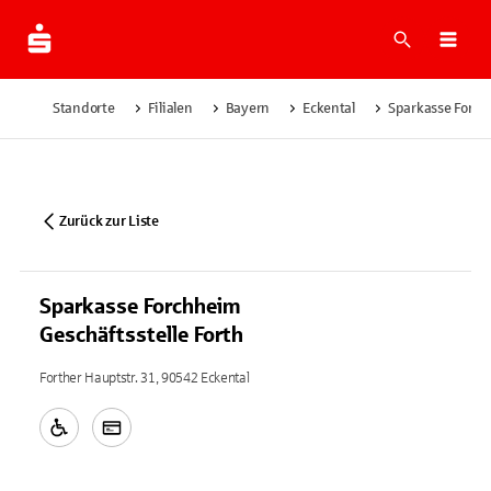
Suche
Navi
Standorte
Filialen
Bayern
Eckental
Sparkasse Forchh
Zurück zur Liste
Sparkasse Forchheim
Geschäftsstelle Forth
Forther Hauptstr. 31, 90542 Eckental