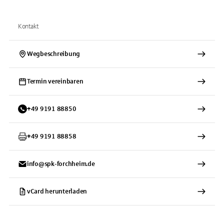
Kontakt
Wegbeschreibung
Termin vereinbaren
+
49
9191
88850
+
49
9191
88858
info@spk-forchheim.de
vCard herunterladen