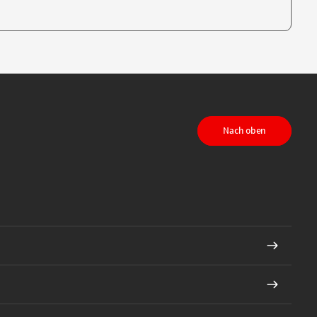
te, um auszuwählen
Nach oben