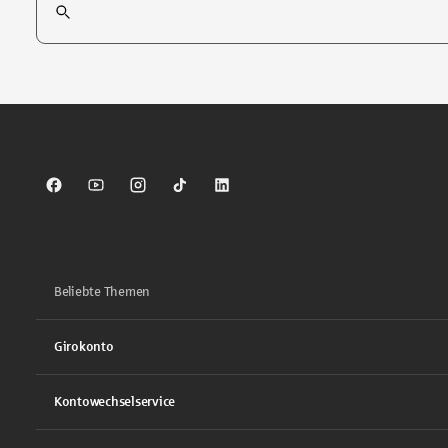
Tippen Sie, um nach Themen zu suchen. Verwenden Sie die Pfei
Sparkasse auf Facebook
Sparkasse auf Youtube
Sparkasse auf Instagram
Sparkasse auf TikTok
Sparkasse auf LinkedIn
Beliebte Themen
Girokonto
Kontowechselservice