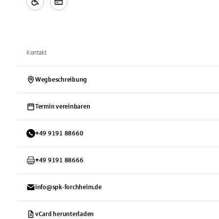
Kontakt
Wegbeschreibung
Termin vereinbaren
+
49
9191
88660
+
49
9191
88666
info@spk-forchheim.de
vCard herunterladen