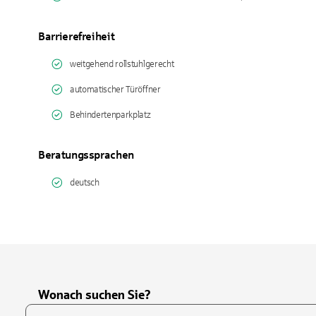
Barrierefreiheit
weitgehend rollstuhlgerecht
automatischer Türöffner
Behindertenparkplatz
Beratungssprachen
deutsch
Wonach suchen Sie?
Suchfeld