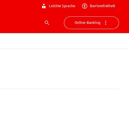
Leichte Sprache
Barrierefreiheit
Online-Banking
Suche