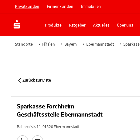
Privatkunden
Firmenkunden
Immobilien
Produkte
Ratgeber
Aktuelles
Über uns
Standorte
Filialen
Bayern
Ebermannstadt
Sparkass
Zurück zur Liste
Sparkasse Forchheim
Geschäftsstelle Ebermannstadt
Bahnhofstr. 11, 91320 Ebermannstadt