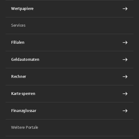
Wertpapiere
Services
Filialen
Geldautomaten
Rechner
Karte sperren
Finanzglossar
Weitere Portale