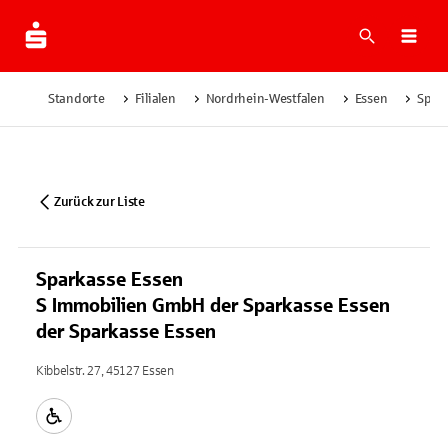
Suche
Navi
Standorte
Filialen
Nordrhein-Westfalen
Essen
Spark
Zurück zur Liste
Sparkasse Essen
S Immobilien GmbH der Sparkasse Essen
der Sparkasse Essen
Kibbelstr. 27, 45127 Essen