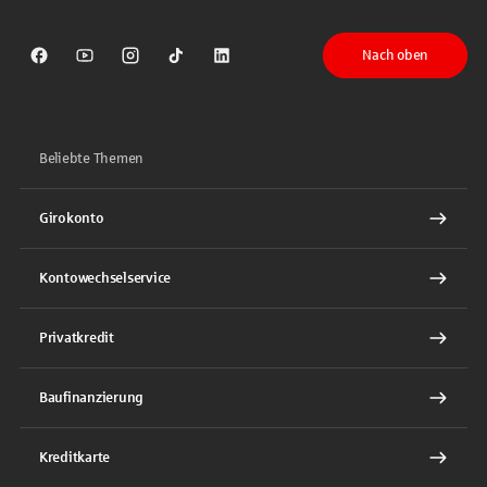
Nach oben
Sparkasse auf Facebook
Sparkasse auf Youtube
Sparkasse auf Instagram
Sparkasse auf TikTok
Sparkasse auf LinkedIn
Beliebte Themen
Girokonto
Kontowechselservice
Privatkredit
Baufinanzierung
Kreditkarte