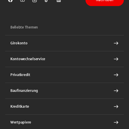
Sparkasse auf Facebook
Sparkasse auf Youtube
Sparkasse auf Instagram
Sparkasse auf TikTok
Sparkasse auf LinkedIn
Beliebte Themen
Girokonto
Kontowechselservice
Privatkredit
Baufinanzierung
Kreditkarte
Wertpapiere