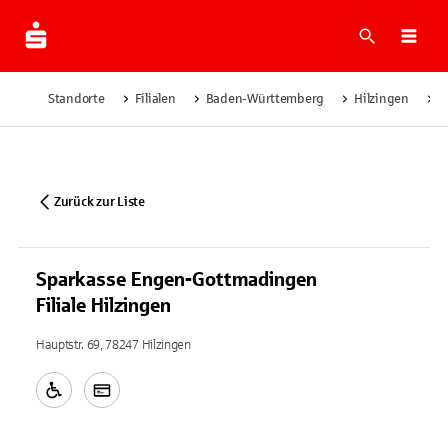
Suche
Navi
Standorte
Filialen
Baden-Württemberg
Hilzingen
S
Zurück zur Liste
Sparkasse Engen-Gottmadingen
Filiale Hilzingen
Hauptstr. 69, 78247 Hilzingen