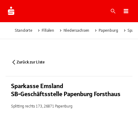
Suche
Navi
Standorte
Filialen
Niedersachsen
Papenburg
Spark
Zurück zur Liste
Sparkasse Emsland
SB-Geschäftsstelle Papenburg Forsthaus
Splitting rechts 173, 26871 Papenburg