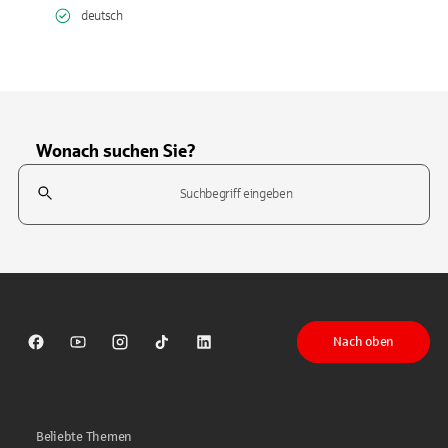
deutsch
Wonach suchen Sie?
Suchfeld
Tippen Sie, um nach Themen zu suchen. Verwenden Sie die Pfeil-T
Nach oben
Sparkasse auf Facebook
Sparkasse auf Youtube
Sparkasse auf Instagram
Sparkasse auf TikTok
Sparkasse auf LinkedIn
Beliebte Themen